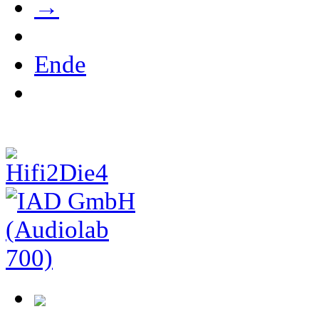
→
Ende