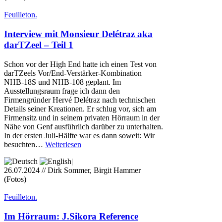
Feuilleton.
Interview mit Monsieur Delétraz aka
darTZeel – Teil 1
Schon vor der High End hatte ich einen Test von
darTZeels Vor/End-Verstärker-Kombination
NHB-18S und NHB-108 geplant. Im
Ausstellungsraum frage ich dann den
Firmengründer Hervé Delétraz nach technischen
Details seiner Kreationen. Er schlug vor, sich am
Firmensitz und in seinem privaten Hörraum in der
Nähe von Genf ausführlich darüber zu unterhalten.
In der ersten Juli-Hälfte war es dann soweit: Wir
besuchten…
Weiterlesen
|
26.07.2024 // Dirk Sommer, Birgit Hammer
(Fotos)
Feuilleton.
Im Hörraum: J.Sikora Reference