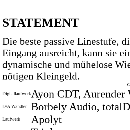
STATEMENT
Die beste passive Linestufe, d
Eingang ausreicht, kann sie ei
dynamische und mühelose Wied
nötigen Kleingeld.
G
Ayon CDT, Aurender
Digitallaufwerk
Borbely Audio, tota
D/A Wandler
Apolyt
Laufwerk