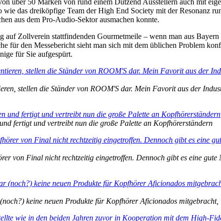
on über 50 Marken von rund einem Dutzend Ausstellern auch mit eigen
o wie das dreiköpfige Team der High End Society mit der Resonanz ru
solchen aus dem Pro-Audio-Sektor ausmachen konnte.
itig auf Zollverein stattfindenden Gourmetmeile – wenn man aus Bayern
e für den Messebericht sieht man sich mit dem üblichen Problem konf
ige für Sie aufgespürt.
ieren, stellen die Ständer von ROOM'S dar. Mein Favorit aus der Industr
 fertigt und vertreibt nun die große Palette an Kopfhörerständern
von Final nicht rechtzeitig eingetroffen. Dennoch gibt es eine gute Neu
r (noch?) keine neuen Produkte für Kopfhörer Aficionados mitgebracht