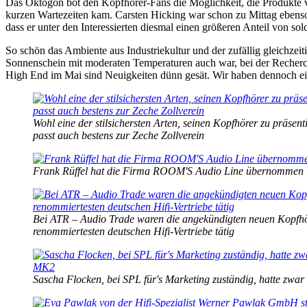
Das Oktogon bot den Kopfhörer-Fans die Möglichkeit, die Produkte v
kurzen Wartezeiten kam. Carsten Hicking war schon zu Mittag ebens
dass er unter den Interessierten diesmal einen größeren Anteil von 
So schön das Ambiente aus Industriekultur und der zufällig gleichze
Sonnenschein mit moderaten Temperaturen auch war, bei der Recherch
High End im Mai sind Neuigkeiten dünn gesät. Wir haben dennoch ein
Wohl eine der stilsichersten Arten, seinen Kopfhörer zu präsent
passt auch bestens zur Zeche Zollverein
Frank Rüffel hat die Firma ROOM'S Audio Line übernommen und
Bei ATR – Audio Trade waren die angekündigten neuen Kopfhörer 
renommiertesten deutschen Hifi-Vertriebe tätig
Sascha Flocken, bei SPL für's Marketing zuständig, hatte zwa