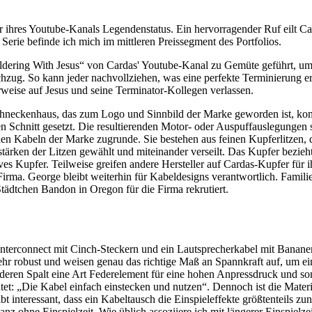
 ihres Youtube-Kanals Legendenstatus. Ein hervorragender Ruf eilt Ca
erie befinde ich mich im mittleren Preissegment des Portfolios.
oldering With Jesus“ von Cardas' Youtube-Kanal zu Gemüte geführt, um
hzug. So kann jeder nachvollziehen, was eine perfekte Terminierung erf
erweise auf Jesus und seine Terminator-Kollegen verlassen.
eckenhaus, das zum Logo und Sinnbild der Marke geworden ist, kommt
 Schnitt gesetzt. Die resultierenden Motor- oder Auspuffauslegungen 
en Kabeln der Marke zugrunde. Sie bestehen aus feinen Kupferlitzen, d
rken der Litzen gewählt und miteinander verseilt. Das Kupfer bezieht 
ives Kupfer. Teilweise greifen andere Hersteller auf Cardas-Kupfer für i
rma. George bleibt weiterhin für Kabeldesigns verantwortlich. Familie 
tädtchen Bandon in Oregon für die Firma rekrutiert.
 Interconnect mit Cinch-Steckern und ein Lautsprecherkabel mit Banane
ehr robust und weisen genau das richtige Maß an Spannkraft auf, um e
 deren Spalt eine Art Federelement für eine hohen Anpressdruck und so
tet: „Die Kabel einfach einstecken und nutzen“. Dennoch ist die Mater
 interessant, dass ein Kabeltausch die Einspieleffekte größtenteils zu
nz ohne Einspielzeit. Wie üblich assoziiere ich mit längerer Einspielze