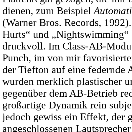
dienen, zum Beispiel
Automati
(Warner Bros. Records, 1992)
Hurts“ und „Nightswimming“ k
druckvoll. Im Class-AB-Modus
Punch, im von mir favorisier
der Tiefton auf eine federnde 
wurden merklich plastischer u
gegenüber dem AB-Betrieb redu
großartige Dynamik rein subjek
jedoch gewiss ein Effekt, der 
angeschlossenen Lautsprecher 